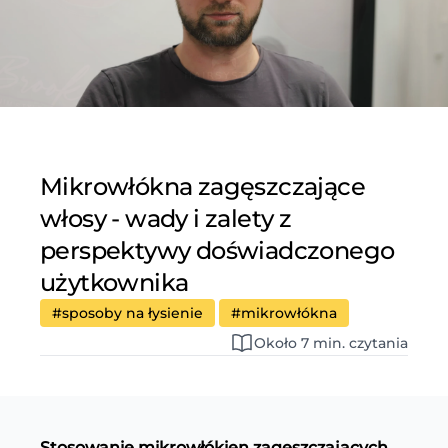
Mikrowłókna zagęszczające
włosy - wady i zalety z
perspektywy doświadczonego
użytkownika
#sposoby na łysienie
#mikrowłókna
Około 7 min. czytania
Stosowanie mikrowłókien zagęszczających