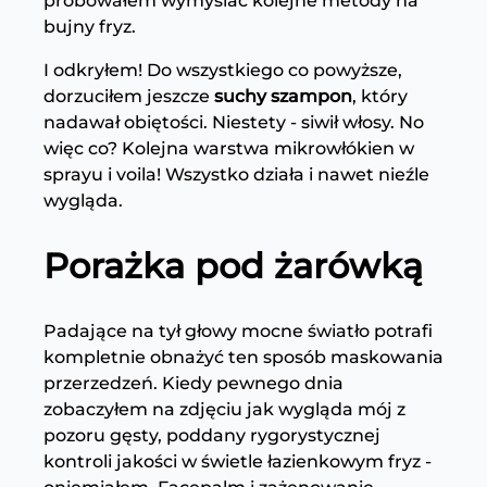
próbowałem wymyślać kolejne metody na
bujny fryz.
I odkryłem! Do wszystkiego co powyższe,
dorzuciłem jeszcze
suchy szampon
, który
nadawał obiętości. Niestety - siwił włosy. No
więc co? Kolejna warstwa mikrowłókien w
sprayu i voila! Wszystko działa i nawet nieźle
wygląda.
Porażka pod żarówką
Padające na tył głowy mocne światło potrafi
kompletnie obnażyć ten sposób maskowania
przerzedzeń. Kiedy pewnego dnia
zobaczyłem na zdjęciu jak wygląda mój z
pozoru gęsty, poddany rygorystycznej
kontroli jakości w świetle łazienkowym fryz -