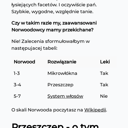
łysiejących facetów. I oczywiście pań.
Szybkie, wygodne, względnie tanie.
Czy w takim razie my, zaawansowani
Norwoodowcy mamy przekichane?
Nie! Zalecenia sformułowałbym w
następujacej tabeli:
Norwood
Rozwiązanie
Leki
1-3
Mikrowłókna
Tak
3-4
Przeszczep
Tak
5-7
System włosów
Nie
O skali Norwooda poczytasz na
Wikipedii
.
Przeszczep - o tym