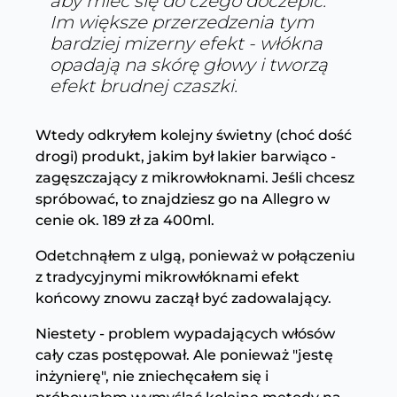
aby mieć się do czego doczepić.
Im większe przerzedzenia tym
bardziej mizerny efekt - włókna
opadają na skórę głowy i tworzą
efekt brudnej czaszki.
Wtedy odkryłem kolejny świetny (choć dość
drogi) produkt, jakim był lakier barwiąco -
zagęszczający z mikrowłoknami. Jeśli chcesz
spróbować, to znajdziesz go na Allegro w
cenie ok. 189 zł za 400ml.
Odetchnąłem z ulgą, ponieważ w połączeniu
z tradycyjnymi mikrowłóknami efekt
końcowy znowu zaczął być zadowalający.
Niestety - problem wypadających włósów
cały czas postępował. Ale ponieważ "jestę
inżynierę", nie zniechęcałem się i