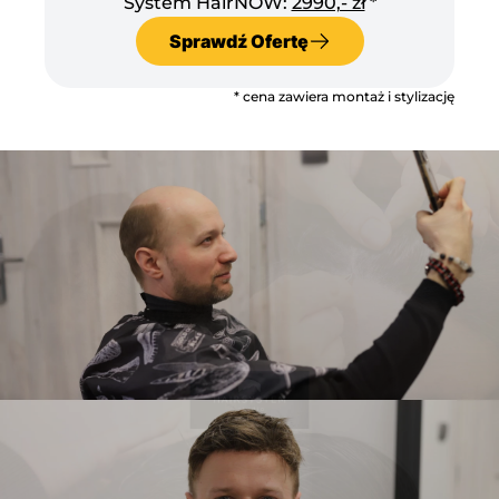
System HairNOW:
2990,- zł
*
Sprawdź Ofertę
* cena zawiera montaż i stylizację